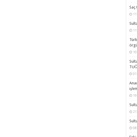
Saç 
11
Sult
11
Türk
örgü
10
Sult
TUĞ
01
Anad
işle
19
Sult
21
Sult
08