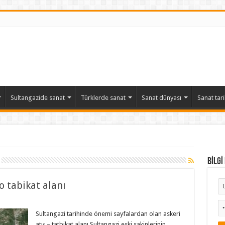
Sultangazide sanat
Türklerde sanat
Sanat dünyası
Sanat tari
BİLGİ
 tabikat alanı
Sultangazi tarihinde önemi sayfalardan olan askeri
atış – tatbikat alanı Sultangazi eski sakinlerinin