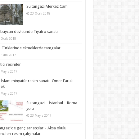
Sultangazi Merkez Cami
23 Ocak 2018
baycan devletinde Tiyatro sanatı
 Ocak 2018
 Türklerinde ekmeklerde tamgalar
 Ekim 2017
ltıcı resimler
 Mayıs 2017
 İslam minyatür resim sanatı- Ömer Faruk
bek
 Mayıs 2017
Sultangazi – İstanbul – Roma
yolu
23 Mayıs 2017
angazi’de genç sanatçılar – Aksa okulu
ncileri resim çalışmaları