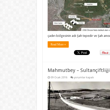
tabikat
alanı
için
çadırı bölgesinin adı Şah tepedir ve Şah anı
Read More »
Mahmutbey – Sultançiftliği
Mahmutbey
09 Ocak 2016
yorumlar kapalı
–
Sultançiftliği
yolu
için