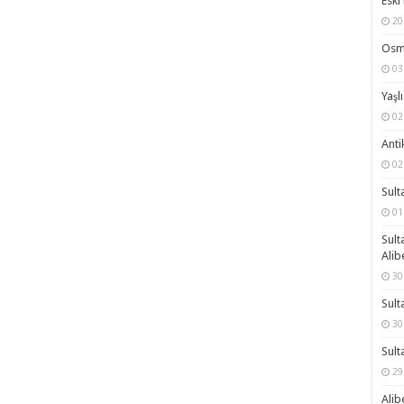
Eski
20
Osma
03
Yaşl
02
Anti
02
Sult
01
Sult
Alib
30
Sult
30
Sult
29
Alib