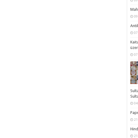
20
Mahm
09
Anti
07
Kait
üzer
07
Sult
Sult
04
Papr
21
Hind
21