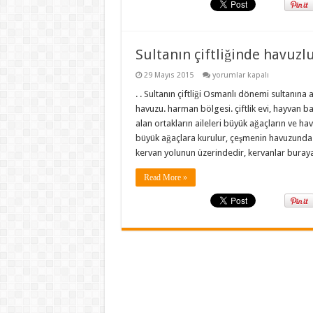
Sultanın çiftliğinde havuzl
Sultanın
29 Mayıs 2015
yorumlar kapalı
çiftliğinde
havuzlu
. . Sultanın çiftliği Osmanlı dönemi sultanına ait
çeşme
havuzu. harman bölgesi. çiftlik evi, hayvan ba
için
alan ortakların aileleri büyük ağaçların ve h
büyük ağaçlara kurulur, çeşmenin havuzunda hay
kervan yolunun üzerindedir, kervanlar buray
Read More »