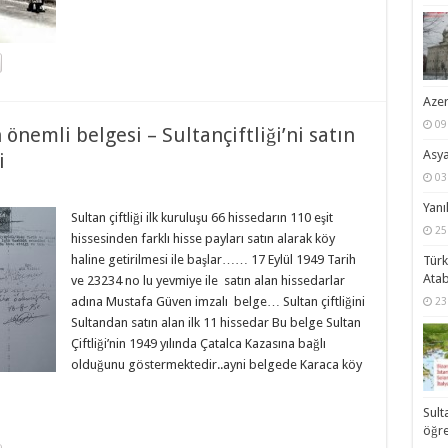
Azer
09
önemli belgesi – Sultançiftliği’ni satın
Asya
i
03
Yanı
Sultan çiftliği ilk kuruluşu 66 hissedarın 110 eşit
25
hissesinden farklı hisse payları satın alarak köy
haline getirilmesi ile başlar…… 17 Eylül 1949 Tarih
Türk
Ata
ve 23234 no lu yevmiye ile satın alan hissedarlar
adına Mustafa Güven imzalı belge… Sultan çiftliğini
23
Sultandan satın alan ilk 11 hissedar Bu belge Sultan
Çiftliği’nin 1949 yılında Çatalca Kazasına bağlı
olduğunu göstermektedir..ayni belgede Karaca köy
Sult
öğre