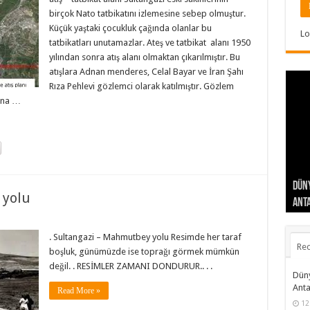
birçok Nato tatbikatını izlemesine sebep olmuştur.
Küçük yaştaki çocukluk çağında olanlar bu
Lo
tatbikatları unutamazlar. Ateş ve tatbikat alanı 1950
yılından sonra atış alanı olmaktan çıkarılmıştır. Bu
atışlara Adnan menderes, Celal Bayar ve İran Şahı
Rıza Pehlevi gözlemci olarak katılmıştır. Gözlem
sına …
Düny
Türk
Sult
İsla
 yolu
Anta
Sul
Azer
Asy
Yanı
Ata
Sult
öğre
“Nak
Toka
. Sultangazi – Mahmutbey yolu Resimde her taraf
Rec
boşluk, günümüzde ise toprağı görmek mümkün
değil. . RESİMLER ZAMANI DONDURUR.. . .
Düny
Anta
Read More »
12