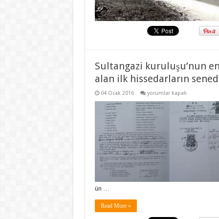
Sultangazi kuruluşu’nun en 
alan ilk hissedarların sened
Sultangazi
04 Ocak 2016
yorumlar kapalı
kuruluşu’nun
en
önemli
belgesi
–
Sultançiftliği’ni
satın
alan
ilk
hissedarların
senedi
için
ün …
Read More »