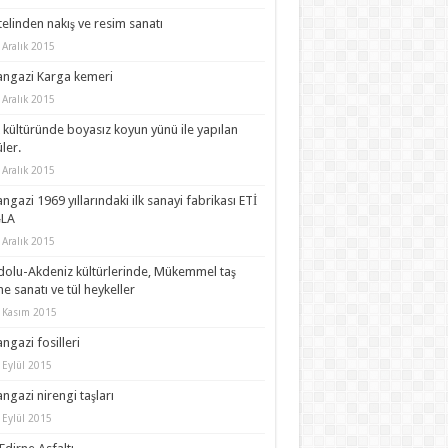
telinden nakış ve resim sanatı
 Aralık 2015
angazi Karga kemeri
 Aralık 2015
 kültüründe boyasız koyun yünü ile yapılan
ler.
 Aralık 2015
angazi 1969 yıllarındaki ilk sanayi fabrikası ETİ
LA
 Aralık 2015
olu-Akdeniz kültürlerinde, Mükemmel taş
me sanatı ve tül heykeller
 Kasım 2015
angazi fosilleri
 Eylül 2015
angazi nirengi taşları
 Eylül 2015