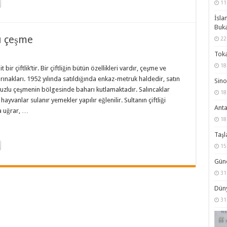
11
İsla
Buka
u çeşme
22
Toka
18
 bir çiftlik’tir. Bir çiftliğin bütün özellikleri vardır, çeşme ve
rınakları. 1952 yılında satıldığında enkaz-metruk haldedir, satın
Sino
avuzlu çeşmenin bölgesinde baharı kutlamaktadır. Salıncaklar
18
vanlar sulanır yemekler yapılır eğlenilir. Sultanın çiftliği
Anta
a uğrar, …
18
Taşl
15
Güne
31
Düny
31