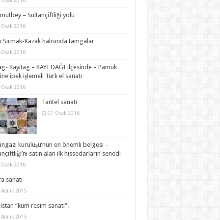
 Ocak 2016
utbey – Sultançiftliği yolu
 Ocak 2016
k Sırmak-Kazak halısında tamgalar
 Ocak 2016
ag- Kayıtag – KAYI DAĞI ilçesinde – Pamuk
ine ipek işlemeli Türk el sanatı
 Ocak 2016
Tantel sanatı
07 Ocak 2016
angazi kuruluşu’nun en önemli belgesi –
ançiftliği’ni satın alan ilk hissedarların senedi
 Ocak 2016
a sanatı
 Aralık 2015
istan “kum resim sanatı”.
 Aralık 2015