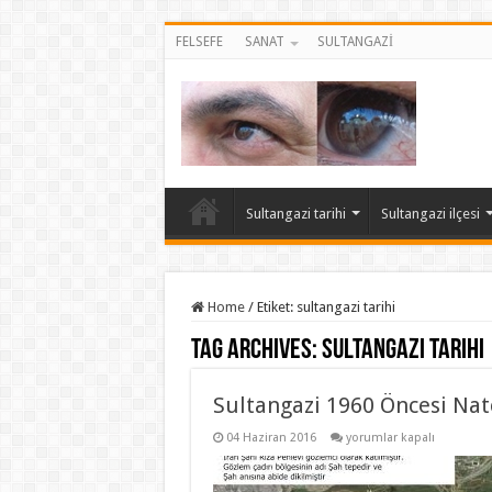
FELSEFE
SANAT
SULTANGAZİ
Sultangazi tarihi
Sultangazi ilçesi
Home
/
Etiket:
sultangazi tarihi
Tag Archives:
sultangazi tarihi
Sultangazi 1960 Öncesi Nato
Sultangazi
04 Haziran 2016
yorumlar kapalı
1960
Öncesi
Nato