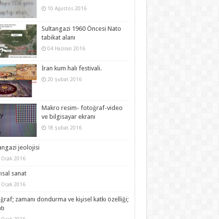
10 Ağustos 2016
Sultangazi 1960 Öncesi Nato
tabikat alanı
04 Haziran 2016
İran kum halı festivali.
20 Şubat 2016
Makro resim- fotoğraf-video
ve bilgisayar ekranı
18 Şubat 2016
angazi jeolojisi
 Ocak 2016
ısal sanat
 Ocak 2016
ğraf; zamanı dondurma ve kişisel katkı özelliği;
tı