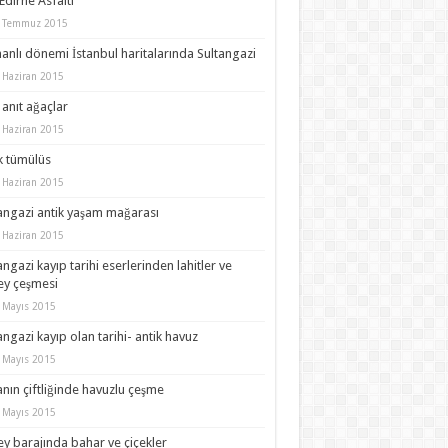
 Edirne Asfaltı
 Temmuz 2015
nlı dönemi İstanbul haritalarında Sultangazi
 Haziran 2015
ı anıt ağaçlar
 Haziran 2015
k tümülüs
 Haziran 2015
angazi antik yaşam mağarası
 Haziran 2015
angazi kayıp tarihi eserlerinden lahitler ve
ey çeşmesi
 Mayıs 2015
angazi kayıp olan tarihi- antik havuz
 Mayıs 2015
anın çiftliğinde havuzlu çeşme
 Mayıs 2015
ey barajında bahar ve çiçekler