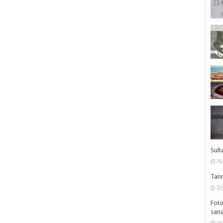
Sult
20
Tanr
20
Foto
sana